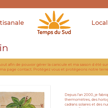
tisanale
Local
in
Aout afin de pouvoir gérer la canicule et ma saison d été su
ma page contact. Protégez vous et protégeons notre terre
Depuis l'an 2000, je fabri
thermomètres, des horlo
cadrans solaires et des 