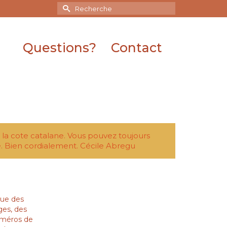
Rechercher :
Questions?
Contact
r la cote catalane. Vous pouvez toujours
. Bien cordialement. Cécile Abregu
que des
ges, des
numéros de