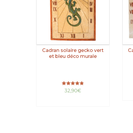
Cadran solaire gecko vert
Ca
et bleu déco murale
Note
32,90
€
4.85
sur 5
LIRE LA SUITE