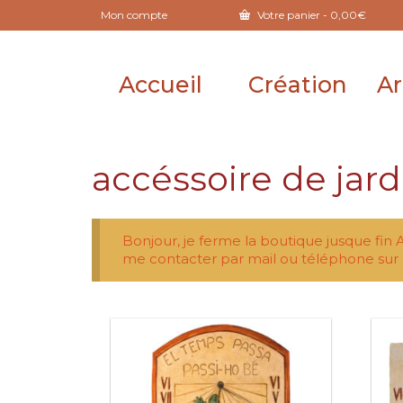
Mon compte
Votre panier
-
0,00
€
Accueil
Création
Ar
accéssoire de jard
Bonjour, je ferme la boutique jusque fin 
me contacter par mail ou téléphone sur 