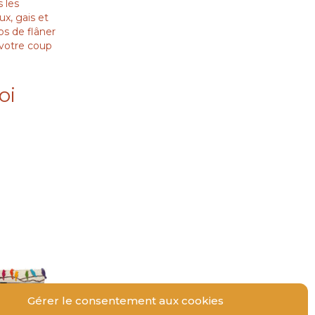
 les
ux, gais et
ps de flâner
 votre coup
oi
Gérer le consentement aux cookies