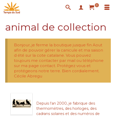
0
animal de collection
Bonjour, je ferme la boutique jusque fin Aout
afin de pouvoir gérer la canicule et ma saison
d été sur la cote catalane. Vous pouvez
toujours me contacter par mail ou téléphone
sur ma page contact. Protégez vous et
protégeons notre terre. Bien cordialement.
Cécile Abregu
Depuis l'an 2000, je fabrique des
thermomètres, des horloges, des
cadrans solaires et des numéros de