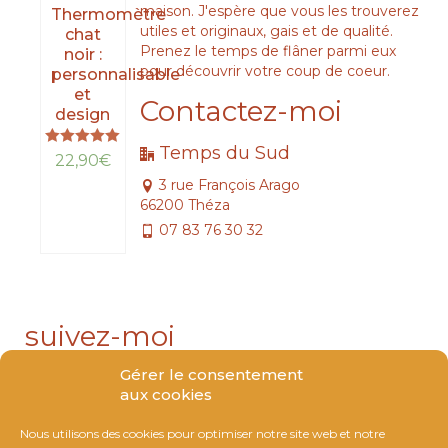
maison. J'espère que vous les trouverez
Thermomètre
utiles et originaux, gais et de qualité.
chat
Prenez le temps de flâner parmi eux
noir :
pour découvrir votre coup de coeur.
personnalisable
et
Contactez-moi
design
Temps du Sud
Note
22,90
€
5.00
3 rue François Arago
sur 5
LIRE
66200 Théza
LA
07 83 76 30 32
SUITE
suivez-moi
Gérer le consentement
aux cookies
Nous utilisons des cookies pour optimiser notre site web et notre