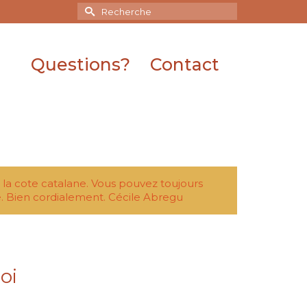
Rechercher :
Questions?
Contact
r la cote catalane. Vous pouvez toujours
. Bien cordialement. Cécile Abregu
oi