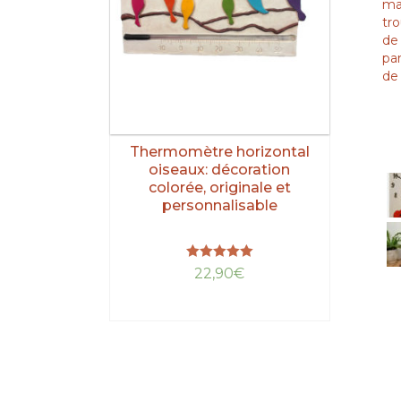
mai
tro
de 
pa
de
Thermomètre horizontal
oiseaux: décoration
colorée, originale et
personnalisable
Note
22,90
€
5.00
sur 5
LIRE LA SUITE