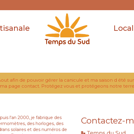
tisanale
Local
Aout afin de pouvoir gérer la canicule et ma saison d été su
ma page contact. Protégez vous et protégeons notre terre
uis l'an 2000, je fabrique des
Contactez-m
ermomètres, des horloges, des
drans solaires et des numéros de
Temps du Sud