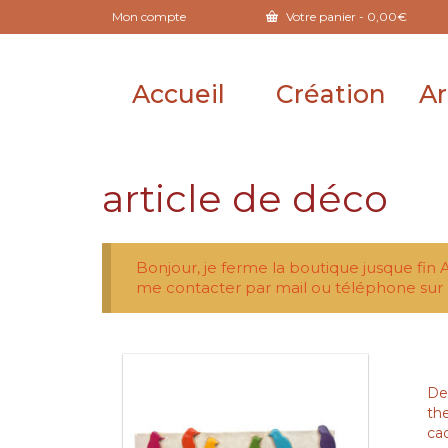
Mon compte
Votre panier
-
0,00
€
Accueil
Création
Ar
article de déco
Bonjour, je ferme la boutique jusque fin 
me contacter par mail ou téléphone sur 
Dep
th
ca