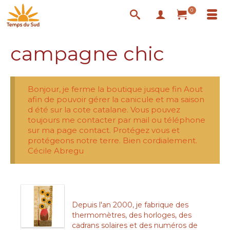
0
campagne chic
Bonjour, je ferme la boutique jusque fin Aout
afin de pouvoir gérer la canicule et ma saison
d été sur la cote catalane. Vous pouvez
toujours me contacter par mail ou téléphone
sur ma page contact. Protégez vous et
protégeons notre terre. Bien cordialement.
Cécile Abregu
Depuis l'an 2000, je fabrique des
thermomètres, des horloges, des
cadrans solaires et des numéros de