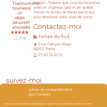
maison. J'espère que vous les trouverez
Thermomètre
utiles et originaux, gais et de qualité.
tournesol
Prenez le temps de flâner parmi eux
un
pour découvrir votre coup de coeur.
objet
décoratif
Contactez-moi
ensoleillé
Temps du Sud
Note
22,90
€
5.00
3 rue François Arago
sur 5
LIRE
66200 Théza
LA
07 83 76 30 32
SUITE
suivez-moi
Gérer le consentement
aux cookies
Nous utilisons des cookies pour optimiser notre site web et notre