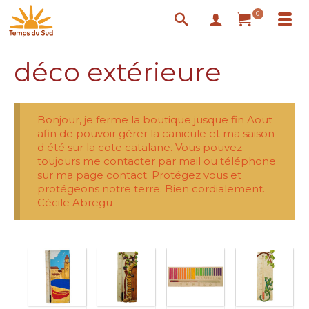
0
déco extérieure
Bonjour, je ferme la boutique jusque fin Aout
afin de pouvoir gérer la canicule et ma saison
d été sur la cote catalane. Vous pouvez
toujours me contacter par mail ou téléphone
sur ma page contact. Protégez vous et
protégeons notre terre. Bien cordialement.
Cécile Abregu