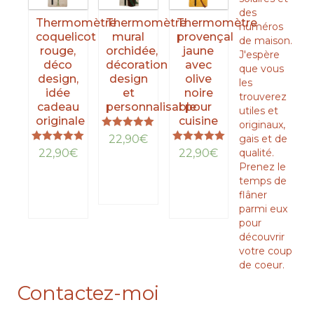
des
Thermomètre
Thermomètre
Thermomètre
numéros
coquelicot
mural
provençal
de maison.
rouge,
orchidée,
jaune
J'espère
déco
décoration
avec
que vous
design,
design
olive
les
idée
et
noire
trouverez
cadeau
personnalisable
pour
utiles et
originale
cuisine
originaux,
Note
22,90
€
gais et de
5.00
Note
Note
22,90
€
22,90
€
qualité.
sur 5
5.00
5.00
LIRE
Prenez le
sur 5
sur 5
LIRE
LA
LIRE
temps de
LA
SUITE
LA
flâner
SUITE
SUITE
parmi eux
pour
découvrir
votre coup
de coeur.
Contactez-moi