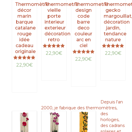
Thermomètre
Thermometre
Thermometre
Thermomet
décor
vieille
design
gecko
marin
porte
code
margouillat
barque
interieur
barre
décoration
catalane
exterieur
deco
jardin,
rouge
décoration
couleur
tendance
idée
retro
arc en
nature
cadeau
ciel
originale
Note
Note
22,90
€
22,90
€
5.00
4.90
Note
22,90
€
sur 5
sur 5
5.00
Note
LIRE
LIRE
22,90
€
sur 5
5.00
LA
LIRE
LA
sur 5
LIRE
SUITE
LA
SUITE
LA
SUITE
SUITE
Depuis l'an
2000, je fabrique des thermomètres,
des
horloges,
des cadrans
solaires et