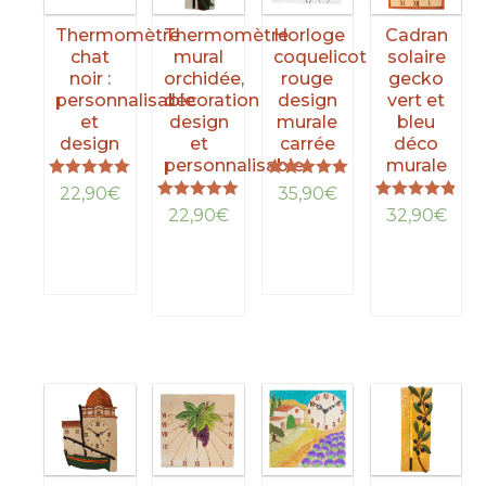
Thermomètre
Thermomètre
Horloge
Cadran
chat
mural
coquelicot
solaire
noir :
orchidée,
rouge
gecko
personnalisable
décoration
design
vert et
et
design
murale
bleu
design
et
carrée
déco
personnalisable
murale
Note
Note
22,90
€
35,90
€
5.00
5.00
Note
Note
22,90
€
32,90
€
sur 5
sur 5
5.00
4.85
LIRE
LIRE
sur 5
sur 5
LA
LIRE
LA
LIRE
SUITE
LA
SUITE
LA
SUITE
SUITE