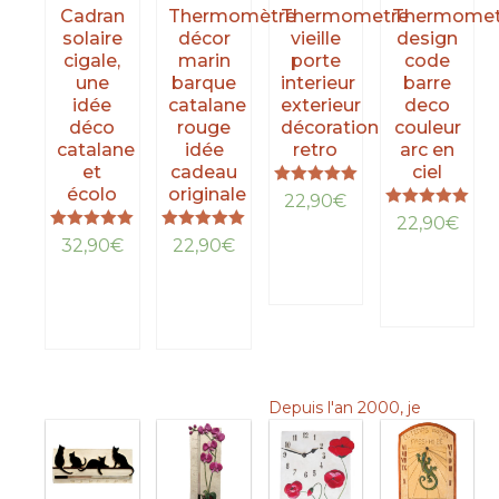
Cadran
Thermomètre
Thermometre
Thermomet
solaire
décor
vieille
design
cigale,
marin
porte
code
une
barque
interieur
barre
idée
catalane
exterieur
deco
déco
rouge
décoration
couleur
catalane
idée
retro
arc en
et
cadeau
ciel
écolo
originale
Note
22,90
€
5.00
Note
22,90
€
sur 5
5.00
Note
Note
LIRE
32,90
€
22,90
€
sur 5
5.00
5.00
LA
LIRE
sur 5
sur 5
LIRE
LIRE
SUITE
LA
LA
LA
SUITE
SUITE
SUITE
Depuis l'an 2000, je