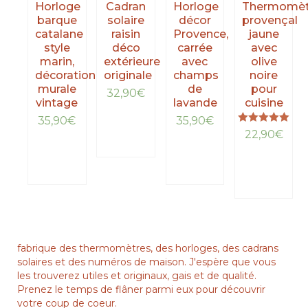
Horloge
Cadran
Horloge
Thermomèt
barque
solaire
décor
provençal
catalane
raisin
Provence,
jaune
style
déco
carrée
avec
marin,
extérieure
avec
olive
décoration
originale
champs
noire
murale
de
pour
32,90
€
vintage
lavande
cuisine
LIRE
35,90
€
35,90
€
LA
Note
22,90
€
5.00
LIRE
SUITE
LIRE
sur 5
LA
LA
LIRE
SUITE
SUITE
LA
SUITE
fabrique des thermomètres, des horloges, des cadrans
solaires et des numéros de maison. J'espère que vous
les trouverez utiles et originaux, gais et de qualité.
Prenez le temps de flâner parmi eux pour découvrir
votre coup de coeur.