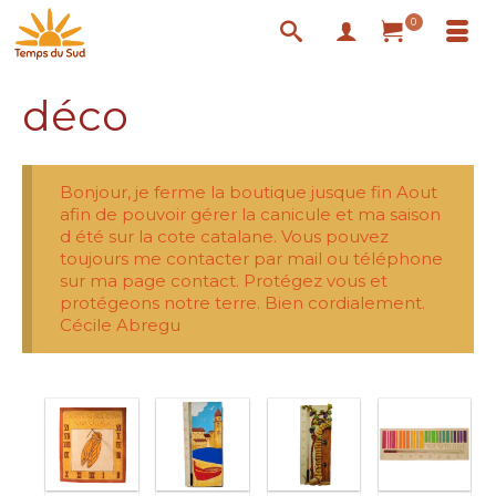
0
déco
Bonjour, je ferme la boutique jusque fin Aout
afin de pouvoir gérer la canicule et ma saison
d été sur la cote catalane. Vous pouvez
toujours me contacter par mail ou téléphone
sur ma page contact. Protégez vous et
protégeons notre terre. Bien cordialement.
Cécile Abregu