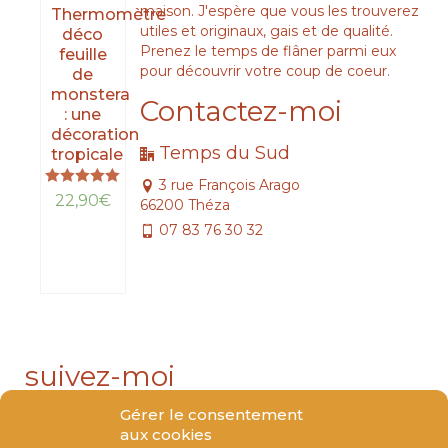
maison. J'espère que vous les trouverez
Thermomètre
utiles et originaux, gais et de qualité.
déco
Prenez le temps de flâner parmi eux
feuille
pour découvrir votre coup de coeur.
de
monstera
Contactez-moi
: une
décoration
Temps du Sud
tropicale
3 rue François Arago
Note
22,90
€
66200 Théza
5.00
sur 5
07 83 76 30 32
LIRE
LA
SUITE
suivez-moi
Gérer le consentement
aux cookies