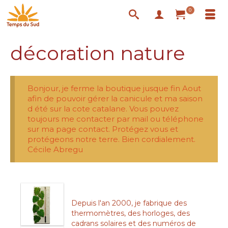
0
décoration nature
Bonjour, je ferme la boutique jusque fin Aout
afin de pouvoir gérer la canicule et ma saison
d été sur la cote catalane. Vous pouvez
toujours me contacter par mail ou téléphone
sur ma page contact. Protégez vous et
protégeons notre terre. Bien cordialement.
Cécile Abregu
Depuis l'an 2000, je fabrique des
thermomètres, des horloges, des
cadrans solaires et des numéros de