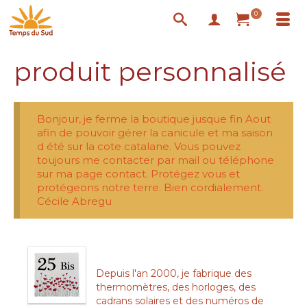
0
produit personnalisé
Bonjour, je ferme la boutique jusque fin Aout
afin de pouvoir gérer la canicule et ma saison
d été sur la cote catalane. Vous pouvez
toujours me contacter par mail ou téléphone
sur ma page contact. Protégez vous et
protégeons notre terre. Bien cordialement.
Cécile Abregu
Depuis l'an 2000, je fabrique des
thermomètres, des horloges, des
cadrans solaires et des numéros de