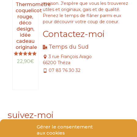
maison. J'espère que vous les trouverez
Thermomètre
utiles et originaux, gais et de qualité.
coquelicot
Prenez le temps de flâner parmi eux
rouge,
pour découvrir votre coup de coeur.
déco
design,
Contactez-moi
idée
cadeau
Temps du Sud
originale
3 rue François Arago
Note
22,90
€
66200 Théza
5.00
sur 5
07 83 76 30 32
LIRE
LA
SUITE
suivez-moi
Gérer le consentement
aux cookies