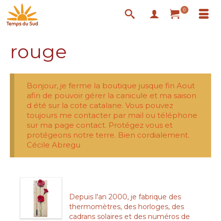
0
rouge
Bonjour, je ferme la boutique jusque fin Aout
afin de pouvoir gérer la canicule et ma saison
d été sur la cote catalane. Vous pouvez
toujours me contacter par mail ou téléphone
sur ma page contact. Protégez vous et
protégeons notre terre. Bien cordialement.
Cécile Abregu
Depuis l'an 2000, je fabrique des
thermomètres, des horloges, des
cadrans solaires et des numéros de