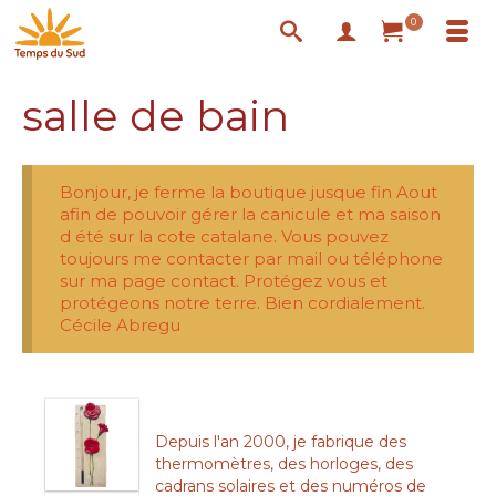
0
salle de bain
Bonjour, je ferme la boutique jusque fin Aout
afin de pouvoir gérer la canicule et ma saison
d été sur la cote catalane. Vous pouvez
toujours me contacter par mail ou téléphone
sur ma page contact. Protégez vous et
protégeons notre terre. Bien cordialement.
Cécile Abregu
Depuis l'an 2000, je fabrique des
thermomètres, des horloges, des
cadrans solaires et des numéros de