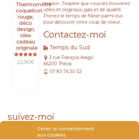
maison. J'espère que vous les trouverez
Thermomètre
utiles et originaux, gais et de qualité.
coquelicot
Prenez le temps de flâner parmi eux
rouge,
pour découvrir votre coup de coeur.
déco
design,
Contactez-moi
idée
cadeau
Temps du Sud
originale
3 rue François Arago
Note
22,90
€
66200 Théza
5.00
sur 5
07 83 76 30 32
LIRE
LA
SUITE
suivez-moi
Gérer le consentement
aux cookies