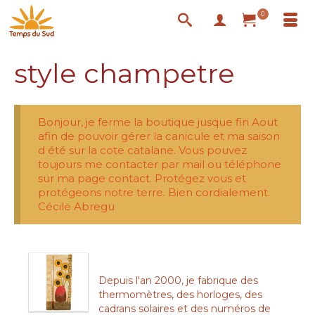
0
style champetre
Bonjour, je ferme la boutique jusque fin Aout
afin de pouvoir gérer la canicule et ma saison
d été sur la cote catalane. Vous pouvez
toujours me contacter par mail ou téléphone
sur ma page contact. Protégez vous et
protégeons notre terre. Bien cordialement.
Cécile Abregu
Depuis l'an 2000, je fabrique des
thermomètres, des horloges, des
cadrans solaires et des numéros de