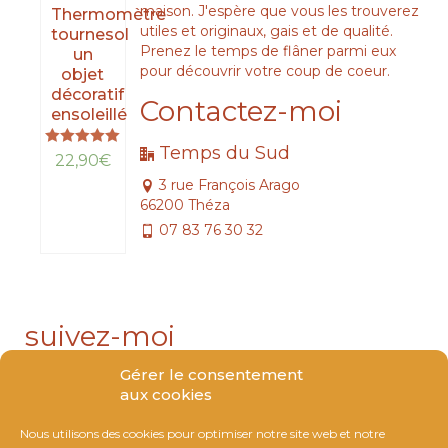
maison. J'espère que vous les trouverez
Thermomètre
utiles et originaux, gais et de qualité.
tournesol
Prenez le temps de flâner parmi eux
un
pour découvrir votre coup de coeur.
objet
décoratif
Contactez-moi
ensoleillé
Temps du Sud
Note
22,90
€
5.00
3 rue François Arago
sur 5
LIRE
66200 Théza
LA
07 83 76 30 32
SUITE
suivez-moi
Gérer le consentement
aux cookies
Nous utilisons des cookies pour optimiser notre site web et notre