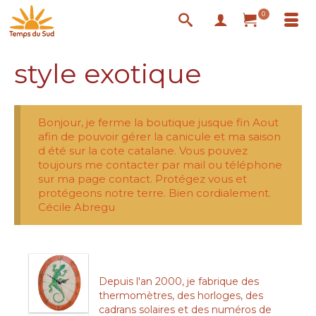
0
style exotique
Bonjour, je ferme la boutique jusque fin Aout
afin de pouvoir gérer la canicule et ma saison
d été sur la cote catalane. Vous pouvez
toujours me contacter par mail ou téléphone
sur ma page contact. Protégez vous et
protégeons notre terre. Bien cordialement.
Cécile Abregu
Depuis l'an 2000, je fabrique des
thermomètres, des horloges, des
cadrans solaires et des numéros de