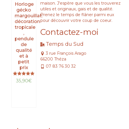
maison. J'espère que vous les trouverez
Horloge
utiles et originaux, gais et de qualité.
gécko
Prenez le temps de flâner parmi eux
margouillat:
pour découvrir votre coup de coeur.
décoration
tropicale
Contactez-moi
,
pendule
Temps du Sud
de
qualité
3 rue François Arago
et à
66200 Théza
petit
07 83 76 30 32
prix
Note
35,90
€
5.00
sur 5
LIRE
LA
SUITE