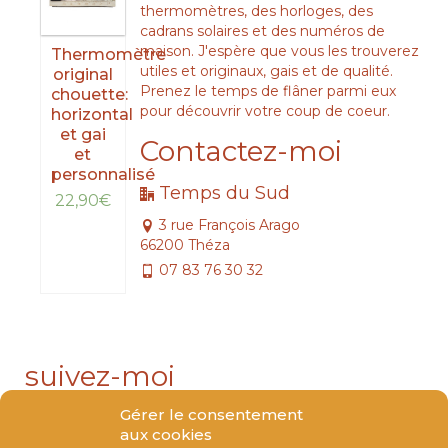
thermomètres, des horloges, des
cadrans solaires et des numéros de
maison. J'espère que vous les trouverez
Thermomètre
utiles et originaux, gais et de qualité.
original
Prenez le temps de flâner parmi eux
chouette:
pour découvrir votre coup de coeur.
horizontal
et gai
Contactez-moi
et
personnalisé
Temps du Sud
22,90
€
3 rue François Arago
LIRE
66200 Théza
LA
07 83 76 30 32
SUITE
suivez-moi
Gérer le consentement
aux cookies