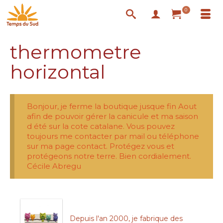
0
thermometre
horizontal
Bonjour, je ferme la boutique jusque fin Aout
afin de pouvoir gérer la canicule et ma saison
d été sur la cote catalane. Vous pouvez
toujours me contacter par mail ou téléphone
sur ma page contact. Protégez vous et
protégeons notre terre. Bien cordialement.
Cécile Abregu
Depuis l'an 2000, je fabrique des