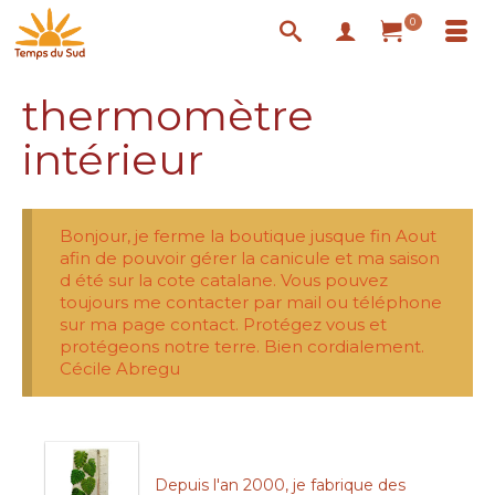
0
thermomètre
intérieur
Bonjour, je ferme la boutique jusque fin Aout
afin de pouvoir gérer la canicule et ma saison
d été sur la cote catalane. Vous pouvez
toujours me contacter par mail ou téléphone
sur ma page contact. Protégez vous et
protégeons notre terre. Bien cordialement.
Cécile Abregu
Depuis l'an 2000, je fabrique des