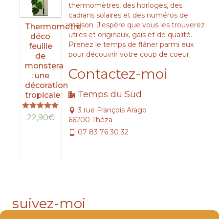
thermomètres, des horloges, des
cadrans solaires et des numéros de
maison. J'espère que vous les trouverez
Thermomètre
utiles et originaux, gais et de qualité.
déco
Prenez le temps de flâner parmi eux
feuille
pour découvrir votre coup de coeur.
de
monstera
Contactez-moi
: une
décoration
Temps du Sud
tropicale
3 rue François Arago
Note
22,90
€
66200 Théza
5.00
sur 5
07 83 76 30 32
LIRE
LA
SUITE
suivez-moi