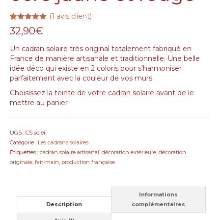
(
1
avis client)
Noté
1
5.00
32,90
€
sur 5
basé sur
notation
Un cadran solaire très original totalement fabriqué en
client
France de manière artisanale et traditionnelle. Une belle
idée déco qui existe en 2 coloris pour s’harmoniser
parfaitement avec la couleur de vos murs.
Choisissez la teinte de votre cadran solaire avant de le
mettre au panier
UGS :
CS soleil
Catégorie :
Les cadrans solaires
Étiquettes :
cadran solaire artisanal
,
décoration extérieure
,
décoration
originale
,
fait-main
,
production française
Informations
Description
complémentaires