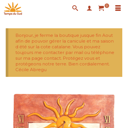
0
Bonjour, je ferme la boutique jusque fin Aout
afin de pouvoir gérer la canicule et ma saison
d été sur la cote catalane. Vous pouvez
toujours me contacter par mail ou téléphone
sur ma page contact. Protégez vous et
protégeons notre terre. Bien cordialement.
Cécile Abregu