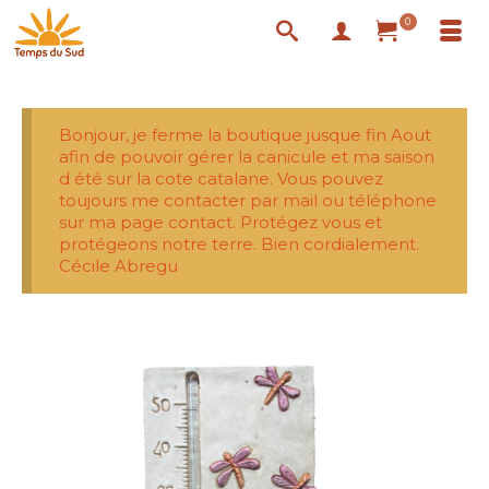
0
Bonjour, je ferme la boutique jusque fin Aout
afin de pouvoir gérer la canicule et ma saison
d été sur la cote catalane. Vous pouvez
toujours me contacter par mail ou téléphone
sur ma page contact. Protégez vous et
protégeons notre terre. Bien cordialement.
Cécile Abregu