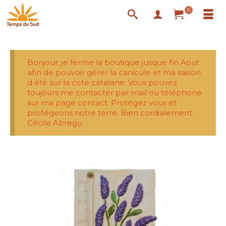
0
Bonjour, je ferme la boutique jusque fin Aout
afin de pouvoir gérer la canicule et ma saison
d été sur la cote catalane. Vous pouvez
toujours me contacter par mail ou téléphone
sur ma page contact. Protégez vous et
protégeons notre terre. Bien cordialement.
Cécile Abregu