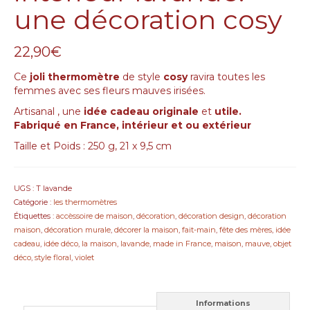
une décoration cosy
22,90
€
Ce
joli thermomètre
de style
cosy
ravira toutes les
femmes avec ses fleurs mauves irisées.
Artisanal , une
idée cadeau originale
et
utile.
Fabriqué en France, intérieur et ou extérieur
Taille et Poids : 250 g, 21 x 9,5 cm
UGS :
T lavande
Catégorie :
les thermomètres
Étiquettes :
accèssoire de maison
,
décoration
,
décoration design
,
décoration
maison
,
décoration murale
,
décorer la maison
,
fait-main
,
fête des mères
,
idée
cadeau
,
idée déco
,
la maison
,
lavande
,
made in France
,
maison
,
mauve
,
objet
déco
,
style floral
,
violet
Informations