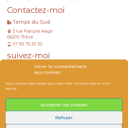
Contactez-moi
Temps du Sud
3 rue François Arago
66200 Théza
07 83 76 30 32
suivez-moi
Gérer le consentement
aux cookies
Nous utilisons des cookies pour optimiser notre site web et notre
service.
Accepter les cookies
Refuser
Mentions légales
CGV
Contact
© 2026 Temps du Sud - WordPress Theme by
Kadence WP