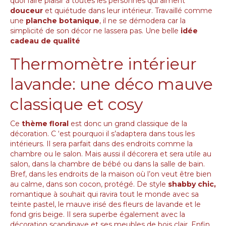
quoi faire plaisir à toutes les personnes qui aiment
douceur
et quiétude dans leur intérieur. Travaillé comme
une
planche botanique
, il ne se démodera car la
simplicité de son décor ne lassera pas. Une belle
idée
cadeau de qualité
Thermomètre intérieur
lavande: une déco mauve
classique et cosy
Ce
thème floral
est donc un grand classique de la
décoration. C ‘est pourquoi il s’adaptera dans tous les
intérieurs. Il sera parfait dans des endroits comme la
chambre ou le salon. Mais aussi il décorera et sera utile au
salon, dans la chambre de bébé ou dans la salle de bain.
Bref, dans les endroits de la maison où l’on veut être bien
au calme, dans son cocon, protégé. De style
shabby chic,
romantique à souhait qui ravira tout le monde avec sa
teinte pastel, le mauve irisé des fleurs de lavande et le
fond gris beige. Il sera superbe également avec la
décoration scandinave et ses meubles de bois clair. Enfin