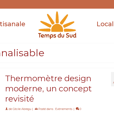
tisanale
Local
nalisable
Thermomètre design
moderne, un concept
revisité
de
Cécile Abregu
|
Posté dans :
Evènements
|
0