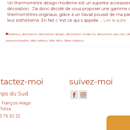
Un thermomètre design moderne est un superbe accessoir
décoration. J’ai donc décidé de vous proposer une gamme 
thermomètres originaux, grâce à un travail poussé de ma par
leur esthétisme. En fait c ‘est ce qui s appelle …
Lire la suite
cadeaux
,
décoration
,
décoration design
,
décoration moderne
,
décoration pas cher
,
d
personnalisable
,
idée cadeau
,
idée déco
,
idées cadeaux
tactez-moi
suivez-moi
ps du Sud
e François Arago
Théza
3 76 30 32