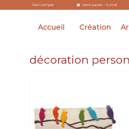
Mon compte
Votre panier
-
0,00
€
Accueil
Création
Ar
décoration person